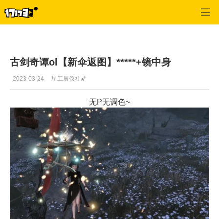
古剑奇谭网络版
>
最新资讯
>
正文
古剑奇谭ol【新伞返图】*****+镜中身
2023-03-24
星工辰仪社🌠
无P无调色~