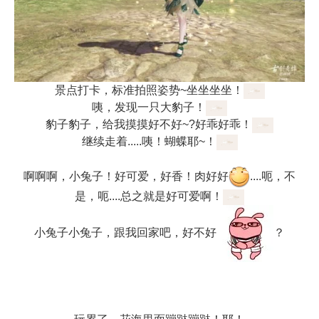
景点打卡，标准拍照姿势~坐坐坐坐！
咦，发现一只大豹子！
豹子豹子，给我摸摸好不好~?好乖好乖！
继续走着.....咦！蝴蝶耶~！
啊啊啊，小兔子！好可爱，好香！肉好好
....呃，不
是，呃....总之就是好可爱啊！
小兔子小兔子，跟我回家吧，好不好
？