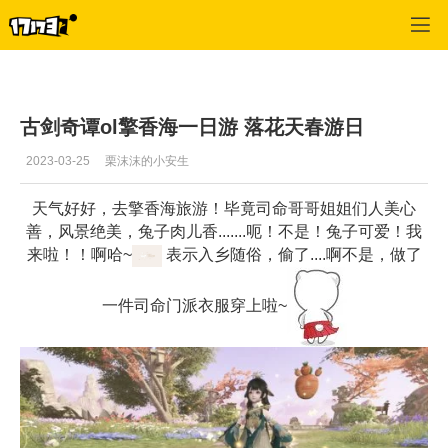
古剑奇谭网络版
>
最新资讯
>
正文
古剑奇谭ol擎香海一日游 落花天春游日
2023-03-25
栗沫沫的小安生
天气好好，去擎香海旅游！毕竟司命哥哥姐姐们人美心
善，风景绝美，兔子肉儿香.......呃！不是！兔子可爱！我
来啦！！啊哈~
表示入乡随俗，偷了....啊不是，做了
一件司命门派衣服穿上啦~