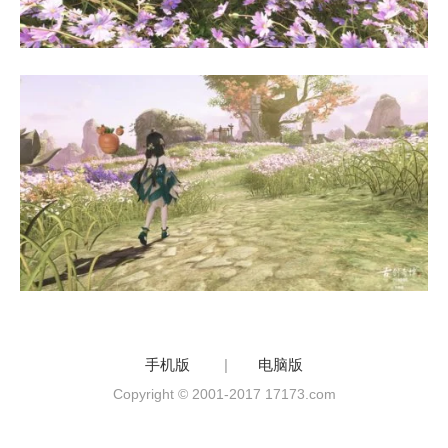
手机版
|
电脑版
Copyright © 2001-2017 17173.com