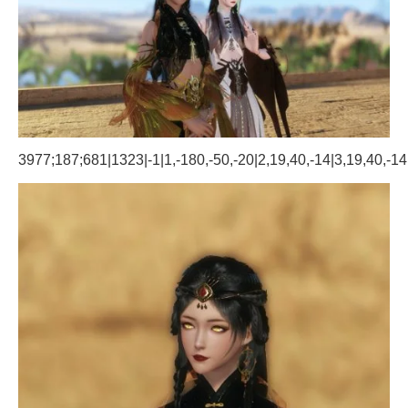
3977;187;681|1323|-1|1,-180,-50,-20|2,19,40,-14|3,19,40,-14;