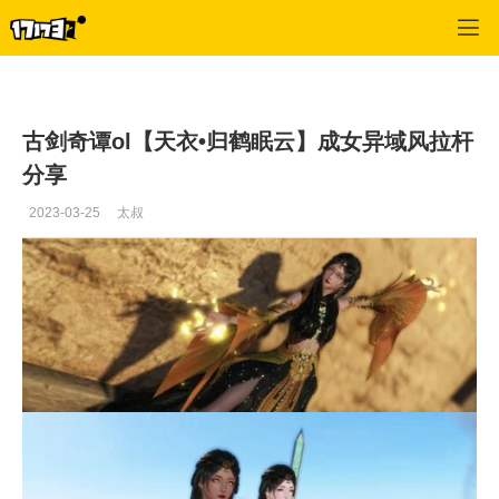
古剑奇谭网络版
>
最新资讯
>
正文
古剑奇谭ol【天衣•归鹤眠云】成女异域风拉杆
分享
2023-03-25
太叔