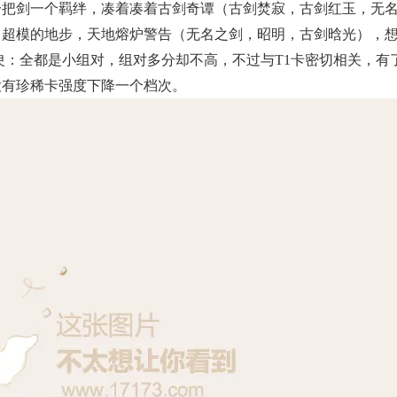
一把剑一个羁绊，凑着凑着古剑奇谭（古剑焚寂，古剑红玉，无
了超模的地步，天地熔炉警告（无名之剑，昭明，古剑晗光），
臾：全都是小组对，组对多分却不高，不过与T1卡密切相关，有
没有珍稀卡强度下降一个档次。