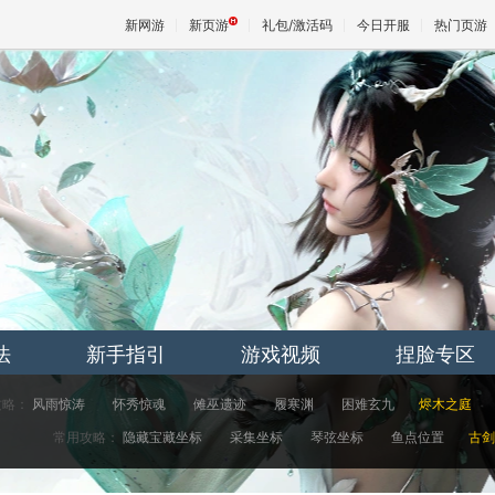
新网游
新页游
礼包/激活码
今日开服
热门页游
魔兽
天堂
王权与
法
新手指引
游戏视频
捏脸专区
攻略：
风雨惊涛
怀秀惊魂
傩巫遗迹
履寒渊
困难玄九
烬木之庭
常用攻略：
隐藏宝藏坐标
采集坐标
琴弦坐标
鱼点位置
古剑