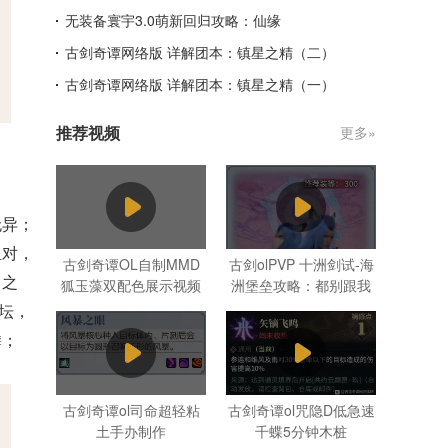
无装备寰宇3.0萌新回归攻略：仙缘
古剑奇谭网络版 详解团本：镇星之精（二）
古剑奇谭网络版 详解团本：镇星之精（一）
推荐视频
更多»
。
无异；
组对，
古剑奇谭OL自制MMD
古剑olPVP 十洲剑试-海
名之
狐玉藻双配色展示视频
洲堡垒攻略：都别跟我
抢木桶！
玉坛，
麟；
古剑奇谭ol司命超轻粘
古剑奇谭ol咒隐D低急速
土手办制作
千蝶5分钟木桩