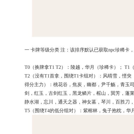
一 卡牌等级分类 注：该排序默认已获取npc珍稀
T0（换牌拿T1 T2）：陵越，华月（珍稀卡）； 
T2（没有T1首拿，围绕T1卡组对）：风晴雪，悭臾
得分主力）：桃花谷，焦炭，幽都，尹千觞，青玉
剑，红玉，古剑红玉，黑龙鳞片，榣山，巽芳，蓬莱，
静水湖，忘川，通天之器，神女墓，琴川，百胜刀
T5（围绕T4的低分组对）：紫榕林，兔子抱枕，华