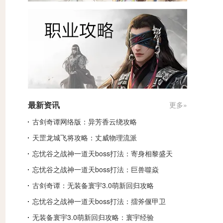
最新资讯
更多»
古剑奇谭网络版：异芳香云绕攻略
天罡龙城飞将攻略：丈威物理流派
忘忧谷之战神一道天boss打法：寄身相黎盛天
忘忧谷之战神一道天boss打法：巨兽噬焱
古剑奇谭：无装备寰宇3.0萌新回归攻略
忘忧谷之战神一道天boss打法：擂斧偃甲卫
无装备寰宇3.0萌新回归攻略：寰宇经验