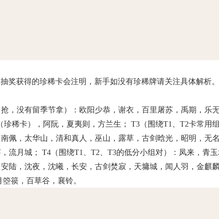
卡，抽奖获得的珍稀卡会注明，新手如没有珍稀牌请关注具体解析
T1（抢，没有留季节拿）：欧阳少恭，谢衣，百里屠苏，禹期，乐
（珍稀卡），阿阮，夏夷则，方兰生； T3（围绕T1、T2卡常用
司南佩，太华山，清和真人，巫山，露草，古剑晗光，昭明，无
流月城； T4（围绕T1、T2、T3的低分小组对）：凤来，青
，安陆，沈夜，沈曦，长安，古剑焚寂，天墉城，闻人羽，金麒
月箜篌，百草谷，襄铃。