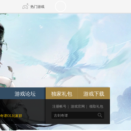
热门游戏
DNF
传奇4
剑网3旗舰版
新天龙八部
自由
诛仙世界
新仙侠5
游戏论坛
独家礼包
游戏下载
注册帐号
|
游戏官网
|
领取礼包

奇谭OL玩家群