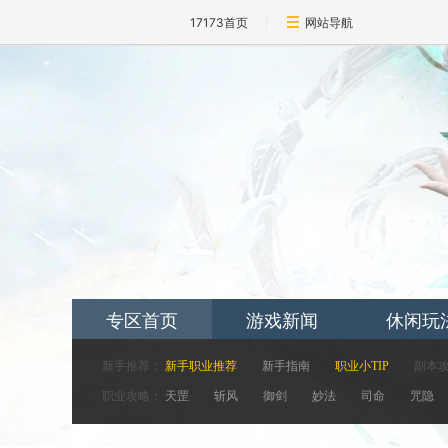
17173首页
网站导航
专区首页
游戏新闻
休闲玩
新手推荐：
新手职业推荐
新手指南
职业小TIP
副本
职业攻略：
天罡
斩风
御剑
妙法
司命
咒隐