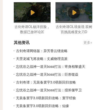
古剑奇谭OL杨洋捏脸，
古剑奇谭OL琅泉境·双树
数据已放评论区
宫挑战难度女刀D
其他资讯
更多»
古剑奇谭网络版：异芳香云绕攻略
天罡龙城飞将攻略：丈威物理流派
忘忧谷之战神一道天boss打法：寄身相黎盛天
忘忧谷之战神一道天boss打法：巨兽噬焱
古剑奇谭：无装备寰宇3.0萌新回归攻略
忘忧谷之战神一道天boss打法：擂斧偃甲卫
无装备寰宇3.0萌新回归攻略：寰宇经验
无装备寰宇3.0萌新回归攻略：仙缘