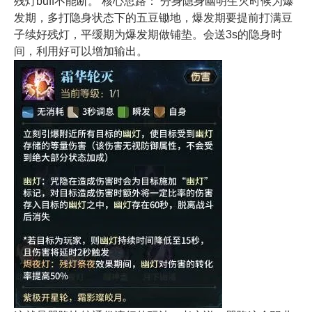
残灯buff不能断。 核心思路： 分身隐身幽明生灭时候为爆
发期，多打隐身状态下的五豆锄地，爆发期要提前打满豆
子续好残灯，平缓期为爆发期做铺垫。会送3s的隐身时
间，利用好可以增加输出。