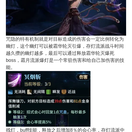
咒隐的特有机制就是对目标造成的伤害会一定比例转化为
幽灯，这个幽灯可以被霜华轮灭引爆，存灯流派战斗时间
越久攒的幽灯越多，最后可以通过释放霜华轮灭爆死
boss，霜月流派爆灯是一个常驻伤害和给自己加伤害的技
能。
残灯，buff技能，释放之后增加8％的会心率，存灯流派中