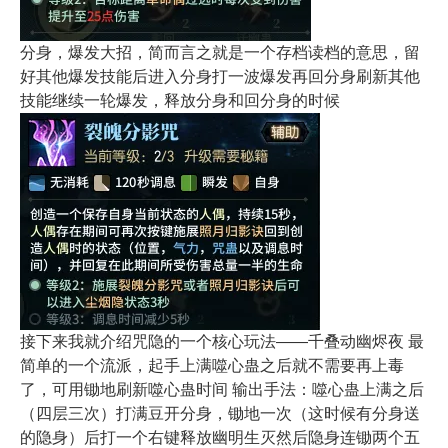
分身，爆发大招，简而言之就是一个存档读档的意思，留
好其他爆发技能后进入分身打一波爆发再回分身刷新其他
技能继续一轮爆发，释放分身和回分身的时候
接下来我就介绍咒隐的一个核心玩法——千叠动幽烬夜 最
简单的一个流派，起手上满噬心蛊之后就不需要再上毒
了，可用锄地刷新噬心蛊时间 输出手法：噬心蛊上满之后
（四层三次）打满豆开分身，锄地一次（这时候有分身送
的隐身）后打一个右键释放幽明生灭然后隐身连锄两个五