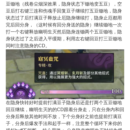
豆锄地（残卷尘烟深效果，隐身状态下锄地变五豆），空
豆后打右键三连和伤魂手回复豆子继续打五豆锄地，隐身
状态过了后打满豆子释放止厄隐身继续打，隐身止厄都用
完后回分身，（这时候有回分身送的隐身）继续锄地一次
打一个右键释放幽明生灭然后隐身连锄两个五豆锄地，隐
身状态过了之后进入平缓期，利用左右键回豆打三豆锄地
同时注意隐身的CD。
在隐身快转好时提前打满豆子隐身后还是打两个五豆锄地
回豆继续，幽明生灭的的CD跟着分身走，只在分身内和回
分身后释放其他时间不放，下个分身好之前也提前打满豆
子，分身后爆发手法和起手一样，注意整个循环下来你的